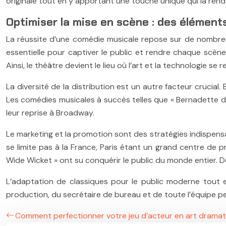
originale tout en y apportant une touche unique qui la rend
Optimiser la mise en scène : des élément
La réussite d’une comédie musicale repose sur de nombreu
essentielle pour captiver le public et rendre chaque scèn
Ainsi, le théâtre devient le lieu où l’art et la technologie s
La diversité de la distribution est un autre facteur crucial
Les comédies musicales à succès telles que « Bernadette d
leur reprise à Broadway.
Le marketing et la promotion sont des stratégies indispens
se limite pas à la France, Paris étant un grand centre de 
Wide Wicket » ont su conquérir le public du monde entier
L’adaptation de classiques pour le public moderne tout en
production, du secrétaire de bureau et de toute l’équipe per
Comment perfectionner votre jeu d’acteur en art dramat