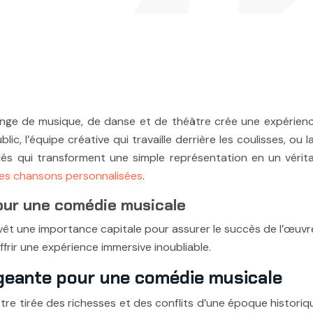
ge de musique, de danse et de théâtre crée une expérience 
lic, l’équipe créative qui travaille derrière les coulisses, o
s qui transforment une simple représentation en un vérita
s chansons personnalisées
.
pour une comédie musicale
êt une importance capitale pour assurer le succès de l’œuvre. 
ffrir une expérience immersive inoubliable.
ageante pour une comédie musicale
re tirée des richesses et des conflits d’une époque historiq