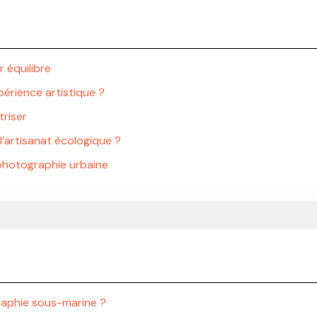
 équilibre
périence artistique ?
triser
 l’artisanat écologique ?
a photographie urbaine
graphie sous-marine ?