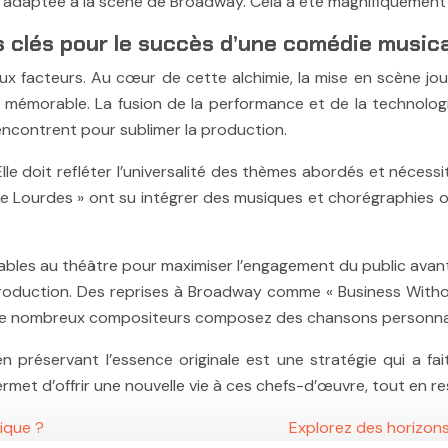
 adaptée à la scène de Broadway. Cela a été magnifiquement ré
s clés pour le succès d’une comédie music
x facteurs. Au cœur de cette alchimie, la mise en scène jou
e mémorable. La fusion de la performance et de la technolog
e rencontrent pour sublimer la production.
. Elle doit refléter l’universalité des thèmes abordés et néces
e Lourdes » ont su intégrer des musiques et chorégraphies 
ables au théâtre pour maximiser l’engagement du public avan
production. Des reprises à Broadway comme « Business Without
. De nombreux compositeurs composez des chansons personnal
 préservant l’essence originale est une stratégie qui a fa
met d’offrir une nouvelle vie à ces chefs-d’œuvre, tout en re
ique ?
Explorez des horizons 