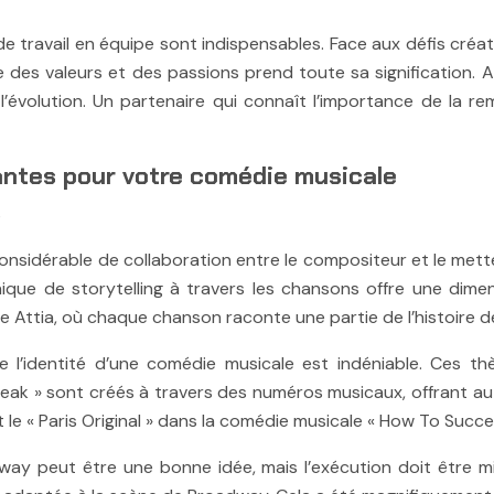
 travail en équipe sont indispensables. Face aux défis créat
 des valeurs et des passions prend toute sa signification. A
à l’évolution. Un partenaire qui connaît l’importance de la r
antes pour votre comédie musicale
s
sidérable de collaboration entre le compositeur et le mette
hnique de storytelling à travers les chansons offre une di
e Attia, où chaque chanson raconte une partie de l’histoire 
 l’identité d’une comédie musicale est indéniable. Ces thè
reak » sont créés à travers des numéros musicaux, offrant au
le « Paris Original » dans la comédie musicale « How To Succee
y peut être une bonne idée, mais l’exécution doit être mi