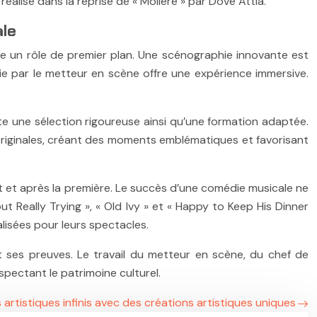
alisé dans la reprise de « Molière » par Dove Attia.
ale
e un rôle de premier plan. Une scénographie innovante est
ie par le metteur en scène offre une expérience immersive.
site une sélection rigoureuse ainsi qu’une formation adaptée.
originales, créant des moments emblématiques et favorisant
t et après la première. Le succès d’une comédie musicale ne
 Really Trying », « Old Ivy » et « Happy to Keep His Dinner
isées pour leurs spectacles.
it ses preuves. Le travail du metteur en scène, du chef de
spectant le patrimoine culturel.
artistiques infinis avec des créations artistiques uniques