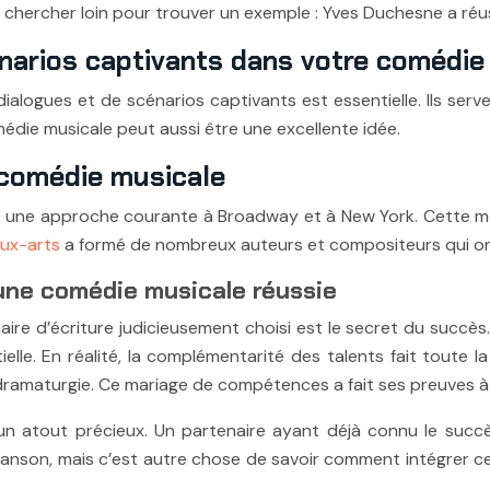
hercher loin pour trouver un exemple : Yves Duchesne a réussi
énarios captivants dans votre comédie
dialogues et de scénarios captivants est essentielle. Ils se
comédie musicale peut aussi être une excellente idée.
n comédie musicale
est une approche courante à Broadway et à New York. Cette 
ux-arts
a formé de nombreux auteurs et compositeurs qui ont
 une comédie musicale réussie
naire d’écriture judicieusement choisi est le secret du succ
elle. En réalité, la complémentarité des talents fait toute la 
 dramaturgie. Ce mariage de compétences a fait ses preuves à
st un atout précieux. Un partenaire ayant déjà connu le suc
anson, mais c’est autre chose de savoir comment intégrer ce