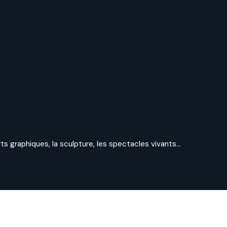
rts graphiques, la sculpture, les spectacles vivants…
Donnez vie à vos créations !