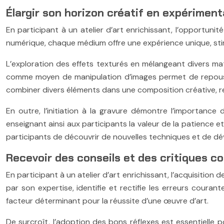
Élargir son horizon créatif en expérimen
En participant à un atelier d’art enrichissant, l’opportun
numérique, chaque médium offre une expérience unique, stim
L’exploration des effets texturés en mélangeant divers maté
comme moyen de manipulation d’images permet de repousser 
combiner divers éléments dans une composition créative, ren
En outre, l’initiation à la gravure démontre l’importance
enseignant ainsi aux participants la valeur de la patience e
participants de découvrir de nouvelles techniques et de dév
Recevoir des conseils et des critiques c
En participant à un atelier d’art enrichissant, l’acquisitio
par son expertise, identifie et rectifie les erreurs couran
facteur déterminant pour la réussite d’une œuvre d’art.
De surcroît, l’adoption des bons réflexes est essentielle 